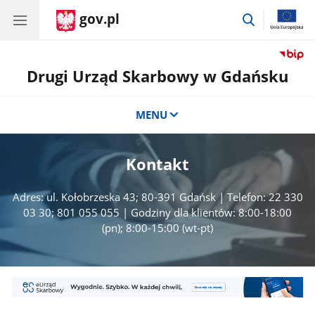
gov.pl
przejdź
do
wyszukiwar
Drugi Urząd Skarbowy w Gdańsku
MENU
Kontakt
Adres: ul. Kołobrzeska 43; 80-391 Gdańsk | Telefon: 22 330
03 30; 801 055 055 | Godziny dla klientów: 8:00-18:00
(pn); 8:00-15:00 (wt-pt)
Mini
Banner
1