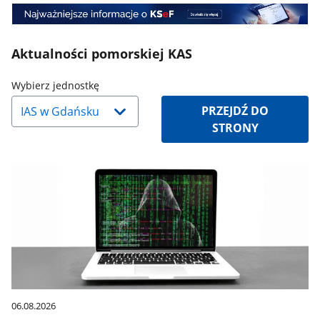
Mini
Banner
2
Aktualności pomorskiej KAS
Naciśnij
Wybierz jednostkę
strzałkę
PRZEJDŹ DO
w
STRONY
dół,
aby
wybrać
odpowiednią
pozycję.
Dane
zaktualizują
się
automatycznie.
06.08.2026