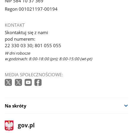
NIP 584 10 37 369
Regon 001021197-00194
KONTAKT
Skontaktuj się z nami
pod numerem:
22 330 03 30; 801 055 055
W dni robocze
w godzinach: 8:00-18:00 (pn); 8:00-15:00 (wt-pt)
MEDIA SPOŁECZNOŚCIOWE:
Na skróty
stopka
Strona
gov.pl
gov.pl
główna