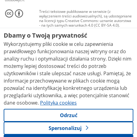
Treści tekstowe publikowane w serwisie (z
wyłączeniem treści audiowizualnych), są udostępniane
na licencji typu Creative Commons: uznanie autorstwa
- na tych samych warunkach 4.0 (CC BY-SA 4.0).
Materiały audiowizualne, w tym zdjęcia, materiały
Dbamy o Twoją prywatność
audio i wideo, są udostępniane na licencji typu
Creative Commons: uznanie autorstwa użycie
Wykorzystujemy pliki cookie w celu zapewnienia
niekomercyjne - bez utworów zależnych 4.0 (CC BY-
NC-ND 4.0), o ile nie jest to stwierdzone inaczej.
prawidłowego funkcjonowania naszej witryny oraz do
analizy ruchu i optymalizacji działania strony. Dzięki nim
możemy lepiej dostosować treści do potrzeb
użytkowników i stale ulepszać nasze usługi. Pamiętaj, że
informacje przechowywane w plikach cookie mogą
pozwalać na identyfikację konkretnego urządzenia lub
przeglądarki użytkownika, a więc potencjalnie stanowić
dane osobowe.
Polityka cookies
Odrzuć
Spersonalizuj