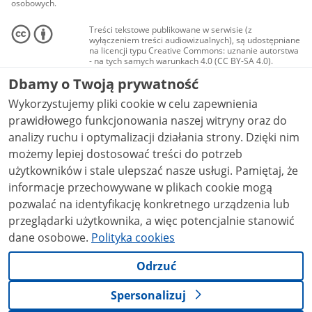
osobowych.
Treści tekstowe publikowane w serwisie (z
wyłączeniem treści audiowizualnych), są udostępniane
na licencji typu Creative Commons: uznanie autorstwa
- na tych samych warunkach 4.0 (CC BY-SA 4.0).
Materiały audiowizualne, w tym zdjęcia, materiały
Dbamy o Twoją prywatność
audio i wideo, są udostępniane na licencji typu
Creative Commons: uznanie autorstwa użycie
Wykorzystujemy pliki cookie w celu zapewnienia
niekomercyjne - bez utworów zależnych 4.0 (CC BY-
NC-ND 4.0), o ile nie jest to stwierdzone inaczej.
prawidłowego funkcjonowania naszej witryny oraz do
analizy ruchu i optymalizacji działania strony. Dzięki nim
możemy lepiej dostosować treści do potrzeb
użytkowników i stale ulepszać nasze usługi. Pamiętaj, że
informacje przechowywane w plikach cookie mogą
pozwalać na identyfikację konkretnego urządzenia lub
przeglądarki użytkownika, a więc potencjalnie stanowić
dane osobowe.
Polityka cookies
Odrzuć
Spersonalizuj