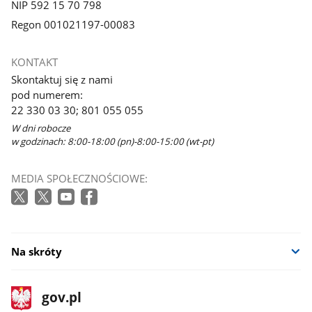
NIP 592 15 70 798
Regon 001021197-00083
KONTAKT
Skontaktuj się z nami
pod numerem:
22 330 03 30; 801 055 055
W dni robocze
w godzinach: 8:00-18:00 (pn)-8:00-15:00 (wt-pt)
MEDIA SPOŁECZNOŚCIOWE:
Na skróty
stopka
Strona
gov.pl
gov.pl