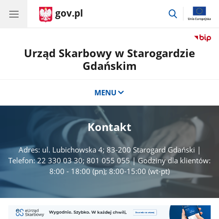
gov.pl
przejdź
do
wyszukiwar
Urząd Skarbowy w Starogardzie
Gdańskim
MENU
Kontakt
Adres: ul. Lubichowska 4; 83-200 Starogard Gdański |
Telefon: 22 330 03 30; 801 055 055 | Godziny dla klientów:
8:00 - 18:00 (pn); 8:00-15:00 (wt-pt)
Mini