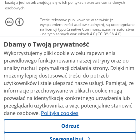
każdą z jednostek znajdują się w ich politykach przetwarzania danych
osobowych.
Treści tekstowe publikowane w serwisie (z
wyłączeniem treści audiowizualnych), są udostępniane
na licencji typu Creative Commons: uznanie autorstwa
- na tych samych warunkach 4.0 (CC BY-SA 4.0).
Materiały audiowizualne, w tym zdjęcia, materiały
Dbamy o Twoją prywatność
audio i wideo, są udostępniane na licencji typu
Creative Commons: uznanie autorstwa użycie
Wykorzystujemy pliki cookie w celu zapewnienia
niekomercyjne - bez utworów zależnych 4.0 (CC BY-
NC-ND 4.0), o ile nie jest to stwierdzone inaczej.
prawidłowego funkcjonowania naszej witryny oraz do
analizy ruchu i optymalizacji działania strony. Dzięki nim
możemy lepiej dostosować treści do potrzeb
użytkowników i stale ulepszać nasze usługi. Pamiętaj, że
informacje przechowywane w plikach cookie mogą
pozwalać na identyfikację konkretnego urządzenia lub
przeglądarki użytkownika, a więc potencjalnie stanowić
dane osobowe.
Polityka cookies
Odrzuć
Spersonalizuj