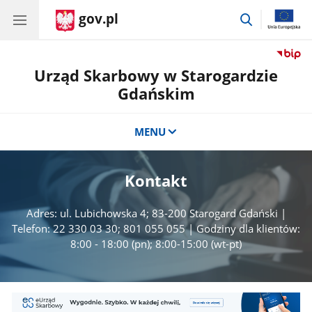
gov.pl
przejdź
do
wyszukiwar
Urząd Skarbowy w Starogardzie
Gdańskim
MENU
Kontakt
Adres: ul. Lubichowska 4; 83-200 Starogard Gdański |
Telefon: 22 330 03 30; 801 055 055 | Godziny dla klientów:
8:00 - 18:00 (pn); 8:00-15:00 (wt-pt)
Mini