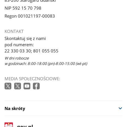
83-200 Starogard Gdański
NIP 592 15 70 798
Regon 001021197-00083
KONTAKT
Skontaktuj się z nami
pod numerem:
22 330 03 30; 801 055 055
W dni robocze
w godzinach: 8:00-18:00 (pn)-8:00-15:00 (wt-pt)
MEDIA SPOŁECZNOŚCIOWE:
Na skróty
stopka
Strona
gov.pl