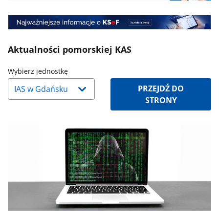
Banner
1
Mini
Banner
2
Aktualności pomorskiej KAS
Naciśnij
Wybierz jednostkę
strzałkę
PRZEJDŹ DO
w
STRONY
dół,
aby
wybrać
odpowiednią
pozycję.
Dane
zaktualizują
się
automatycznie.