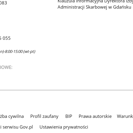
Klauzula informacyjna Dyrektora Izb
083
Administracji Skarbowej w Gdańsku
5 055
n)-8:00-15:00 (wt-pt)
IOWE:
użba cywilna
Profil zaufany
BIP
Prawa autorskie
Warunki
i serwisu Gov.pl
Ustawienia prywatności