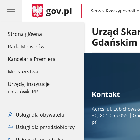
gov.pl
gov.pl
Serwis Rzeczypospolitej
Urząd Ska
gov.pl
Strona główna
Gdańskim
Rada Ministrów
Kancelaria Premiera
Ministerstwa
Urzędy, instytucje
i placówki RP
Kontakt
Adres: ul. Lubichowsk
Usługi dla obywatela
30; 801 055 055 | Godz
pt)
Usługi dla przedsiębiorcy
Usługi dla urzędnika