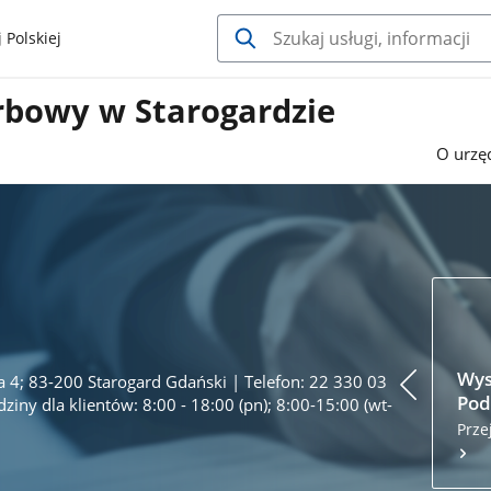
 Polskiej
rbowy w Starogardzie
O urzę
Wys
a 4; 83-200 Starogard Gdański | Telefon: 22 330 03
Pod
iny dla klientów: 8:00 - 18:00 (pn); 8:00-15:00 (wt-
Prze