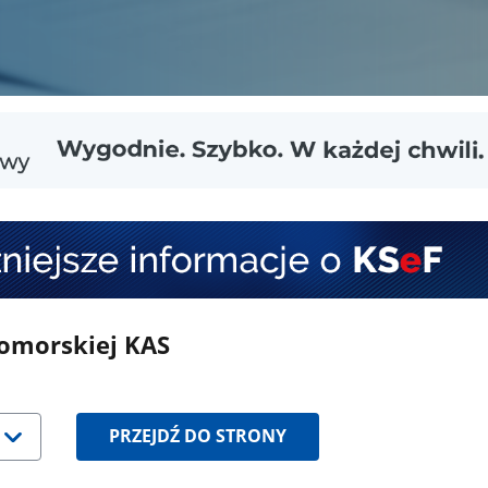
pomorskiej KAS
śnij
ałkę
PRZEJDŹ DO STRONY