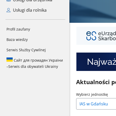
Usługi dla rolnika
Mini
Profil zaufany
Banner
1
Baza wiedzy
Serwis Służby Cywilnej
Mini
Banner
Сайт для громадян України
2
–
Serwis dla obywateli Ukrainy
Aktualności 
Naci
Wybierz jednostkę
strz
w
dół,
aby