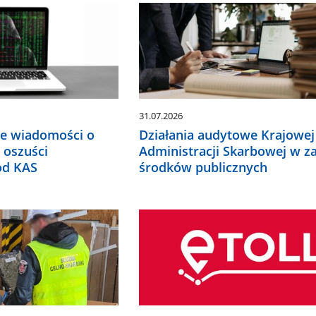
ać
wiednią
cję.
e
ualizują
matycznie.
31.07.2026
Działania audytowe Krajowej
e wiadomości o
Administracji Skarbowej w z
 oszuści
środków publicznych
od KAS