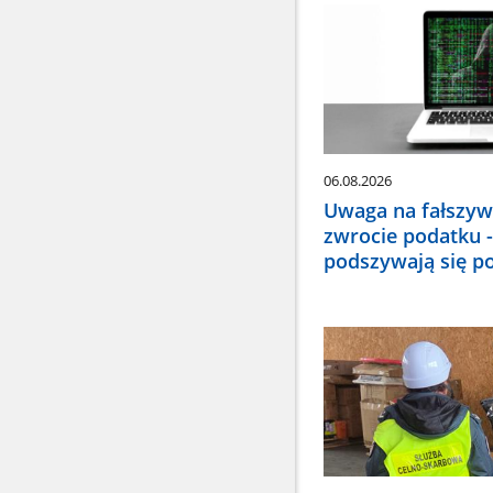
wybr
odpo
pozy
Dan
zakt
się
auto
06.08.2026
Uwaga na fałszyw
zwrocie podatku -
podszywają się p