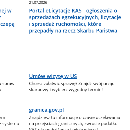
21.07.2026
nej w
Portal eLicytacje KAS - ogłoszenia o
y
sprzedażach egzekucyjnych, licytacje
yczepą
i sprzedaż ruchomości, które
przepadły na rzecz Skarbu Państwa
Umów wizytę w US
lu spraw
Chcesz załatwić sprawę? Znajdź swój urząd
a
skarbowy i wybierz wygodny termin!
granica.gov.pl
dem
Znajdziesz tu informacje o czasie oczekiwania
 z systemu
na przejściach granicznych, zwrocie podatku
VAT dla podróżnych i wiele więcej!