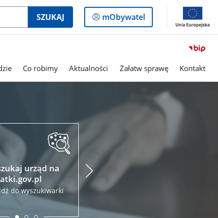
Logowanie
SZUKAJ
mObywatel
do
panelu
dzie
Co robimy
Aktualności
Załatw sprawę
Kontakt
zukaj urząd na
Podatki.gov.pl
Krajo
atki.gov.pl
Admin
Złóż zeznanie podatkowe
Skarb
przez internet
jdź do wyszukiwarki
Odwied