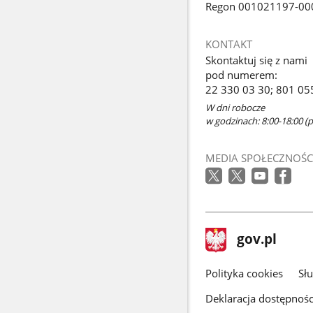
Regon 001021197-00
KONTAKT
Skontaktuj się z nami
pod numerem:
22 330 03 30; 801 05
W dni robocze
w godzinach: 8:00-18:00 (p
MEDIA SPOŁECZNOŚC
stopka
Strona
gov.pl
gov.pl
główna
gov.pl
Polityka cookies
Sł
Deklaracja dostępnośc