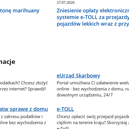
27.07.2026
 tonę marihuany
Zniesienie opłaty elektronicz
systemie e-TOLL za przejazd
pojazdów lekkich wraz z prz
macje
eUrząd Skarbowy
podatkach? Chcesz złożyć
Portal umożliwia Ci załatwienie wie
zez internet? Sprawdź!
online - bez wychodzenia z domu, n
dowolnym urządzeniu, 24/7
ałatw sprawę z domu
e-TOLL
 z zakresu podatków i
Chcesz opłacić swój przejazd pojaz
nline bez wychodzenia z
ciężkim na terenie kraju? Skorzystaj
e-Toll!